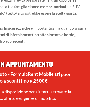
fferenza. Ti evita ore passate nel traffico, o perse
ella tua famiglia
ci sono membri anziani
, un SUV
elo” (tetto) alto potrebbe essere la scelta giusta.
ono
la sicurezza
che è importantissima quando si parla
temi di infotainment (intrattenimento a bordo)
,
li o adolescenti.
UN APPUNTAMENTO
uto - FormulaRent Mobile srl
puoi
so a
sconti fino a 2500€
tua disposizione per aiutarti a trovare
la
ta
alle tue esigenze di mobilità.