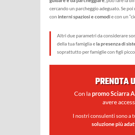
guidare e da parcheggiare
, può fare la di
cercando un parcheggio adeguato. Se poi n
con
interni spaziosi e comodi
e con un “ci
Altri due parametri da considerare s
della tua famiglia e
la presenza di sis
soprattutto per famiglie con figli picco
PRENOTA 
Con la
promo Sciarra A
avere acces
I nostri consulenti sono a 
soluzione più adat