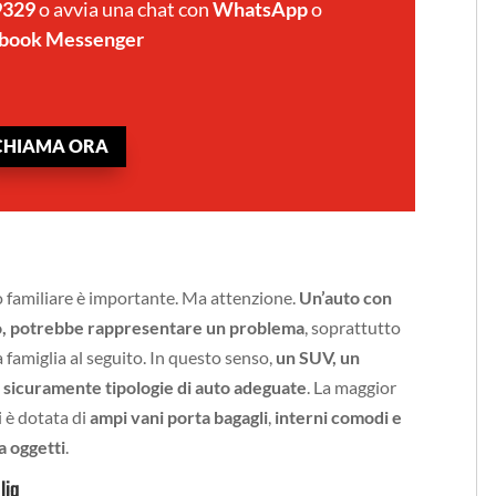
9329
o avvia una chat con
WhatsApp
o
book Messenger
CHIAMA ORA
o familiare è importante. Ma attenzione.
Un’auto con
tto, potrebbe rappresentare un problema
, soprattutto
a famiglia al seguito. In questo senso,
un SUV, un
sicuramente tipologie di auto adeguate
. La maggior
i è dotata di
ampi vani porta bagagli
,
interni comodi e
a oggetti
.
lia