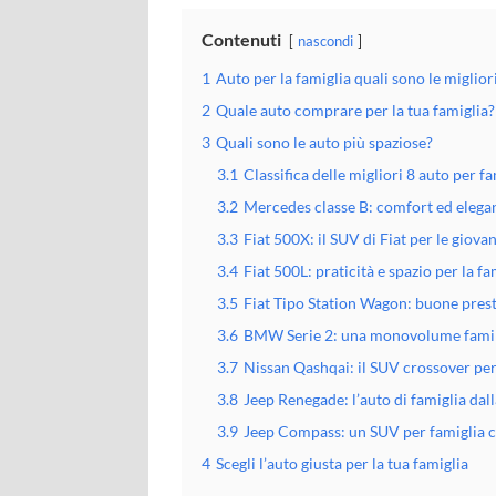
Contenuti
nascondi
1
Auto per la famiglia quali sono le miglior
2
Quale auto comprare per la tua famiglia?
3
Quali sono le auto più spaziose?
3.1
Classifica delle migliori 8 auto per f
3.2
Mercedes classe B: comfort ed eleganz
3.3
Fiat 500X: il SUV di Fiat per le giova
3.4
Fiat 500L: praticità e spazio per la f
3.5
Fiat Tipo Station Wagon: buone presta
3.6
BMW Serie 2: una monovolume famili
3.7
Nissan Qashqai: il SUV crossover per
3.8
Jeep Renegade: l’auto di famiglia dal
3.9
Jeep Compass: un SUV per famiglia 
4
Scegli l’auto giusta per la tua famiglia