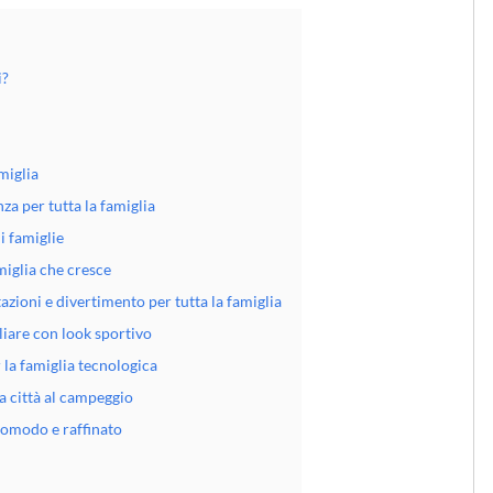
i?
amiglia
a per tutta la famiglia
ni famiglie
amiglia che cresce
zioni e divertimento per tutta la famiglia
are con look sportivo
 la famiglia tecnologica
la città al campeggio
comodo e raffinato