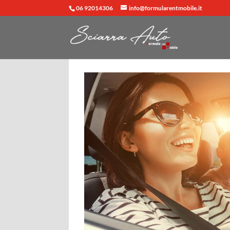
06 92014306
info@formularentmobile.it