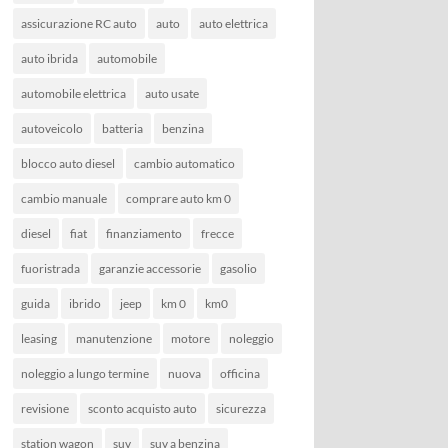
assicurazione RC auto
auto
auto elettrica
auto ibrida
automobile
automobile elettrica
auto usate
autoveicolo
batteria
benzina
blocco auto diesel
cambio automatico
cambio manuale
comprare auto km 0
diesel
fiat
finanziamento
frecce
fuoristrada
garanzie accessorie
gasolio
guida
ibrido
jeep
km 0
km0
leasing
manutenzione
motore
noleggio
noleggio a lungo termine
nuova
officina
revisione
sconto acquisto auto
sicurezza
station wagon
suv
suv a benzina