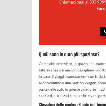
Chiamaci oggi al
333 999
Face
Quali sono le auto più spaziose?
Come abbiamo visto, lo spazio per un’aut
interni spaziosi ma con bagagliaio rido
in caso di viaggi e spostamenti con tutta l
Monovolume o una Station Wagon, sono 
parte delle auto in queste categorie infatt
spaziosi
, attrezzati con tasche e
vani port
Classifica delle migliori 8 auto per famig