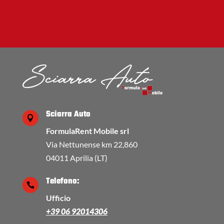
Sciarra Auto

FormulaRent Mobile srl
Via Nettunense km 22,860
04011 Aprilia (LT)
Telefono:

Ufficio
+39 06 92014306