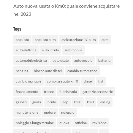
Auto nuova, usata o Km0: quale conviene acquistare
nel 2023
Tags
acquisto
acquisto auto
assicurazione RC auto
auto
auto elettrica
auto ibrida
automobile
automobile elettrica
auto usate
autoveicolo
batteria
benzina
blocco auto diesel
cambio automatico
cambio manuale
comprare auto km 0
diesel
fiat
finanziamento
frecce
fuoristrada
garanzie accessorie
gasolio
guida
ibrido
jeep
km 0
km0
leasing
manutenzione
motore
noleggio
noleggio a lungo termine
nuova
officina
revisione