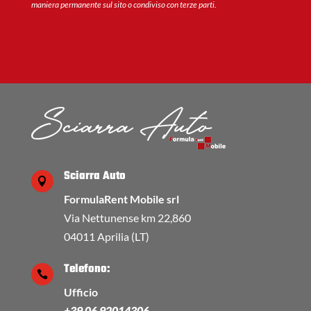
maniera permanente sul sito o condiviso con terze parti.
Sciarra Auto

FormulaRent Mobile srl
Via Nettunense km 22,860
04011 Aprilia (LT)
Telefono:

Ufficio
+39 06 92014306