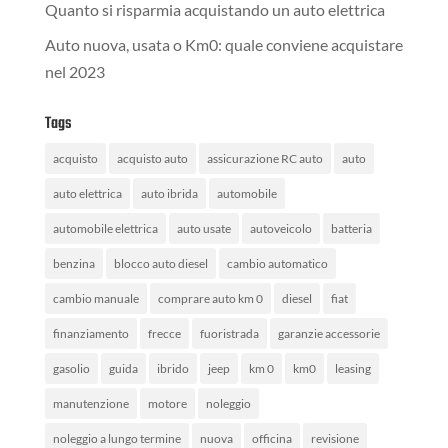
Quanto si risparmia acquistando un auto elettrica
Auto nuova, usata o Km0: quale conviene acquistare
nel 2023
Tags
acquisto
acquisto auto
assicurazione RC auto
auto
auto elettrica
auto ibrida
automobile
automobile elettrica
auto usate
autoveicolo
batteria
benzina
blocco auto diesel
cambio automatico
cambio manuale
comprare auto km 0
diesel
fiat
finanziamento
frecce
fuoristrada
garanzie accessorie
gasolio
guida
ibrido
jeep
km 0
km0
leasing
manutenzione
motore
noleggio
noleggio a lungo termine
nuova
officina
revisione