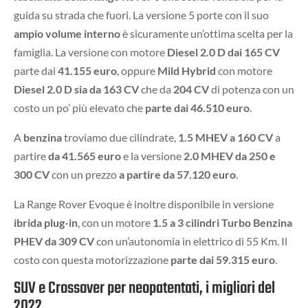
guida su strada che fuori. La versione 5 porte con il suo
ampio volume interno
è sicuramente un’ottima scelta per la
famiglia. La versione con motore
Diesel 2.0 D dai 165 CV
parte dai
41.155 euro
, oppure
Mild Hybrid
con motore
Diesel 2.0 D sia da 163 CV
che da
204 CV
di potenza con un
costo un po’ più elevato che
parte dai 46.510 euro
.
A
benzina
troviamo due cilindrate,
1.5 MHEV a 160 CV
a
partire
da 41.565 euro
e la versione
2.0 MHEV da 250 e
300 CV
con un prezzo
a partire da 57.120 euro
.
La Range Rover Evoque è inoltre disponibile in versione
ibrida plug-in
, con un motore
1.5 a 3 cilindri Turbo Benzina
PHEV da 309 CV
con un’autonomia in elettrico di 55 Km. Il
costo con questa motorizzazione
parte dai 59.315 euro
.
SUV e Crossover per neopatentati, i migliori del
2022