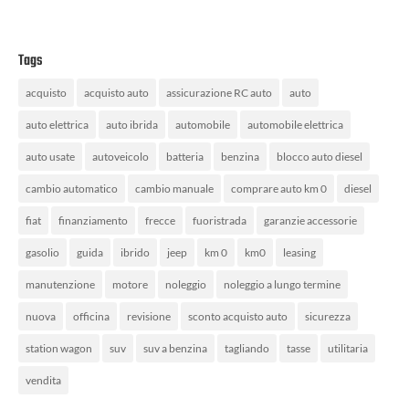
Tags
acquisto
acquisto auto
assicurazione RC auto
auto
auto elettrica
auto ibrida
automobile
automobile elettrica
auto usate
autoveicolo
batteria
benzina
blocco auto diesel
cambio automatico
cambio manuale
comprare auto km 0
diesel
fiat
finanziamento
frecce
fuoristrada
garanzie accessorie
gasolio
guida
ibrido
jeep
km 0
km0
leasing
manutenzione
motore
noleggio
noleggio a lungo termine
nuova
officina
revisione
sconto acquisto auto
sicurezza
station wagon
suv
suv a benzina
tagliando
tasse
utilitaria
vendita