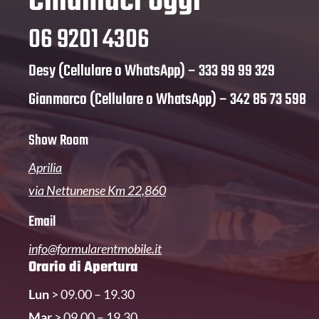
Chiamaci oggi
06 9201 4306
Desy (Cellulare o WhatsApp) –
333 99 99 329
Gianmarco (Cellulare o WhatsApp) –
342 85 73 598
Show Room
Aprilia
via Nettunense Km 22,860
Email
info@formularentmobile.it
Orario di Apertura
Lun
> 09.00 – 19.30
Mar
> 09.00 – 19.30