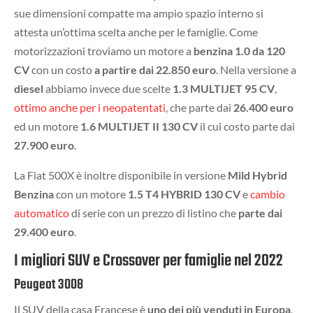
sue dimensioni compatte ma ampio spazio interno si
attesta un’ottima scelta anche per le famiglie. Come
motorizzazioni troviamo un motore a
benzina 1.0 da 120
CV
con un costo
a partire dai 22.850 euro
. Nella versione a
diesel
abbiamo invece due scelte
1.3 MULTIJET 95 C
V
,
ottimo anche per i neopatentati
, che parte dai
26.400 euro
ed un motore
1.6 MULTIJET II 130 CV
il cui costo parte dai
27.900 euro
.
La Fiat 500X è inoltre disponibile in versione
Mild Hybrid
Benzina
con un motore
1.5 T4 HYBRID 130 CV
e
cambio
automatico
di serie con un prezzo di listino che
parte dai
29.400 euro
.
I migliori SUV e Crossover per famiglie nel 2022
Peugeot 3008
Il SUV della casa Francese è
uno dei più venduti in Europa
,