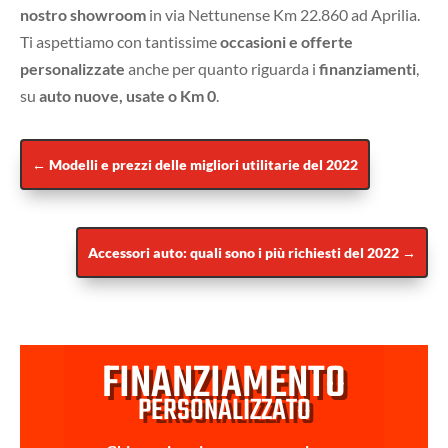
nostro showroom
in via Nettunense Km 22.860 ad Aprilia.
Ti aspettiamo con tantissime
occasioni e offerte
personalizzate
anche per quanto riguarda i
finanziamenti
,
su
auto nuove, usate o Km 0
.
←
Modelli e prezzi delle migliori utilitarie del 2022
Accessori auto: quali sono i più richiesti del 2022
→
FINANZIAMENTO
PERSONALIZZATO