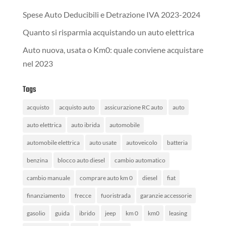
Spese Auto Deducibili e Detrazione IVA 2023-2024
Quanto si risparmia acquistando un auto elettrica
Auto nuova, usata o Km0: quale conviene acquistare
nel 2023
Tags
acquisto
acquisto auto
assicurazione RC auto
auto
auto elettrica
auto ibrida
automobile
automobile elettrica
auto usate
autoveicolo
batteria
benzina
blocco auto diesel
cambio automatico
cambio manuale
comprare auto km 0
diesel
fiat
finanziamento
frecce
fuoristrada
garanzie accessorie
gasolio
guida
ibrido
jeep
km 0
km0
leasing