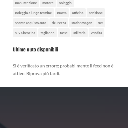
manutenzione
motore
noleggio
noleggio a lungo termine
nuova
officina
revisione
sconto acquisto auto
sicurezza
station wagon
suv
suv a benzina
tagliando
tasse
utilitaria
vendita
Ultime auto disponibili
Si è verificato un errore; probabilmente il feed non è
attivo. Riprova più tardi.