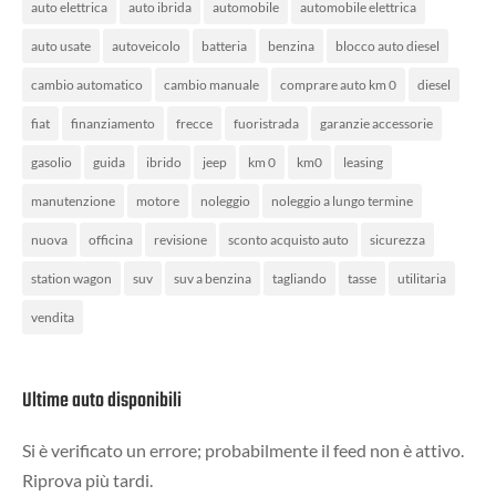
auto elettrica
auto ibrida
automobile
automobile elettrica
auto usate
autoveicolo
batteria
benzina
blocco auto diesel
cambio automatico
cambio manuale
comprare auto km 0
diesel
fiat
finanziamento
frecce
fuoristrada
garanzie accessorie
gasolio
guida
ibrido
jeep
km 0
km0
leasing
manutenzione
motore
noleggio
noleggio a lungo termine
nuova
officina
revisione
sconto acquisto auto
sicurezza
station wagon
suv
suv a benzina
tagliando
tasse
utilitaria
vendita
Ultime auto disponibili
Si è verificato un errore; probabilmente il feed non è attivo.
Riprova più tardi.