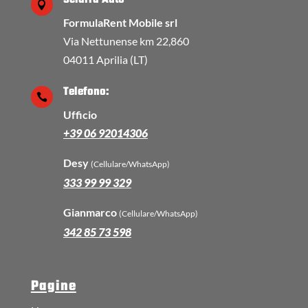

FormulaRent Mobile srl
Via Nettunense km 22,860
04011 Aprilia (LT)
Telefono:

Ufficio
+39 06 92014306
Desy
(Cellulare/WhatsApp)
333 99 99 329
Gianmarco
(Cellulare/WhatsApp)
342 85 73 598
Pagine