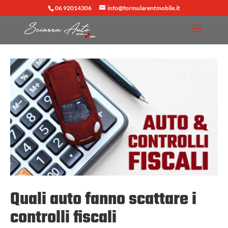
06 92014306
info@formularentmobile.it
Quali auto fanno scattare i
controlli fiscali