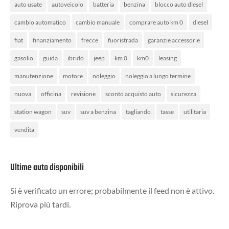
auto usate
autoveicolo
batteria
benzina
blocco auto diesel
cambio automatico
cambio manuale
comprare auto km 0
diesel
fiat
finanziamento
frecce
fuoristrada
garanzie accessorie
gasolio
guida
ibrido
jeep
km 0
km0
leasing
manutenzione
motore
noleggio
noleggio a lungo termine
nuova
officina
revisione
sconto acquisto auto
sicurezza
station wagon
suv
suv a benzina
tagliando
tasse
utilitaria
vendita
Ultime auto disponibili
Si è verificato un errore; probabilmente il feed non è attivo.
Riprova più tardi.