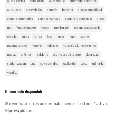
auto elettrica
auto ibrida
automobile
automobile elettrica
auto usate
autoveicolo
batteria
benzina
blocco auto diesel
cambio automatico
cambio manuale
comprare auto km 0
diesel
fiat
finanziamento
frecce
fuoristrada
garanzie accessorie
gasolio
guida
ibrido
jeep
km 0
km0
leasing
manutenzione
motore
noleggio
noleggio a lungo termine
nuova
officina
revisione
sconto acquisto auto
sicurezza
station wagon
suv
suv a benzina
tagliando
tasse
utilitaria
vendita
Ultime auto disponibili
Si è verificato un errore; probabilmente il feed non è attivo.
Riprova più tardi.